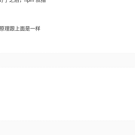
了之后，npm 就指
实原理跟上面是一样