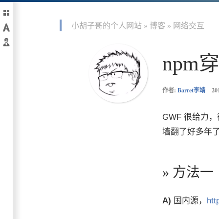

小胡子哥的个人网站
»
博客
»
网络交互

☻
npm
作者:
Barret李靖
20
GWF 很给力
墙翻了好多年了
» 方法一
A)
国内源，
htt